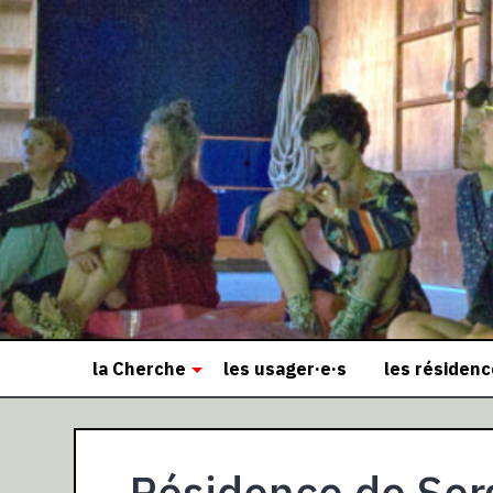
la Cherche
les usager·e·s
les résiden
Résidence de Ser