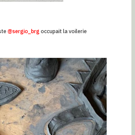
ste
@sergio_brg
occupait la voilerie