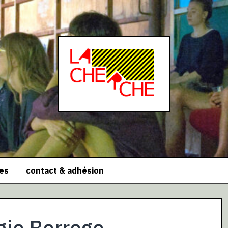
ces
contact & adhésion
gio Borrego