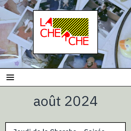
août 2024