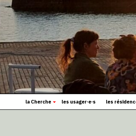
la Cherche
les usager·e·s
les résiden