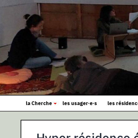
la Cherche
les usager·e·s
les résiden
Hyper résidence é