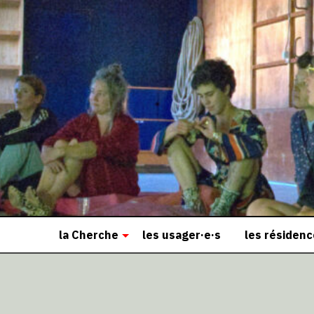
la Cherche
les usager·e·s
les résiden