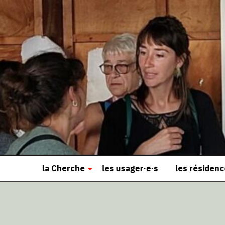
la Cherche
les usager·e·s
les résiden