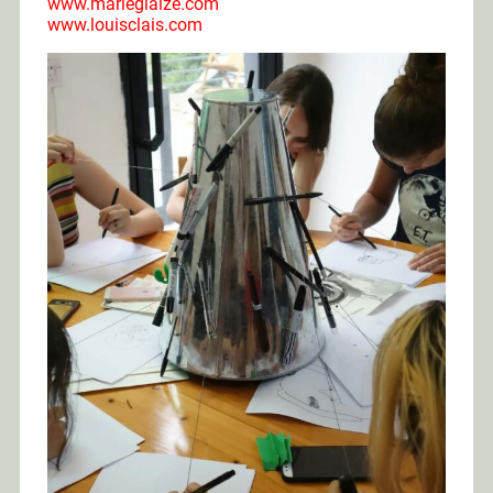
www.marieglaize.com
www.louisclais.com