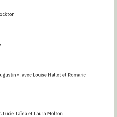
tockton
e
ugustin », avec Louise Hallet et Romaric
ec Lucie Taïeb et Laura Molton