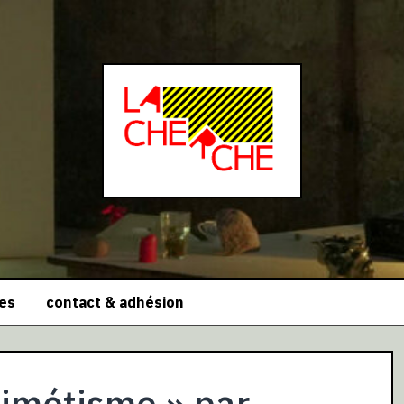
ces
contact & adhésion
mimétisme » par