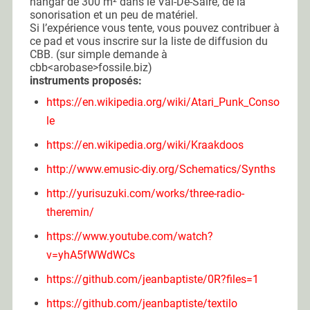
hangar
de 300 m²
dans le Val-De-Saire, de la
sonorisation et un peu de matériel.
Si l’expérience vous tente, vous pouvez contribuer à
ce pad et vous inscrire sur la liste de diffusion du
CBB. (sur simple demande à
cbb<arobase>fossile.biz)
instruments proposés:
https://en.wikipedia.org/wiki/Atari_Punk_Conso
le
https://en.wikipedia.org/wiki/Kraakdoos
http://www.emusic-diy.org/Schematics/Synths
http://yurisuzuki.com/works/three-radio-
theremin/
https://www.youtube.com/watch?
v=yhA5fWWdWCs
https://github.com/jeanbaptiste/0R?files=1
https://github.com/jeanbaptiste/textilo